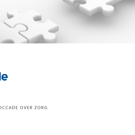
aan Zorg voor Jeug
S
O
z
g
Thorax koppelt met 
platform
M
g
Thorax koppelt je EC
aan SluiS
D
d
o
j
T
k
e
T
ROCCADE OVER ZORG
V
H
u