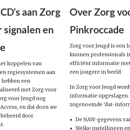
CD’s aan Zorg
Over Zorg vo
M
k
m
 signalen en
Pinkroccade
D
w
ie
Zorg voor Jeugd is een 
v
kunnen professionals in
efficiënt informatie met
 het koppelen van
een jongere in beeld.
) en regiesystemen aan
e hebben een
In Zorg voor Jeugd word
aliseerd met Zorg voor
informatie opgeslagen. 
org voor Jeugd nog
zogenoemde ‘dat-informat
 Access, en dat doen we
 beheerd door
De NAW-gegevens van
t.
Welke instellingen e