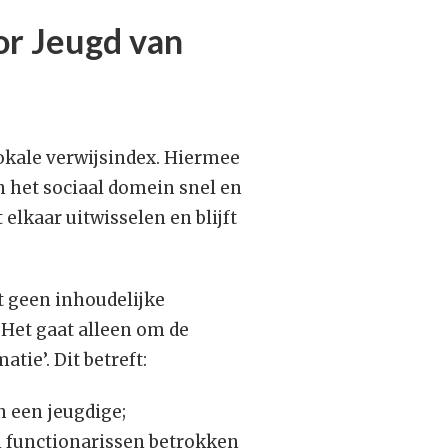
or Jeugd van
inder administratie met
oppeling landelijke RET-
onitor
e RET-monitor: een
aardevol hulpmiddel
lokale verwijsindex. Hiermee
oor de jeugdzorg
 het sociaal domein snel en
 elkaar uitwisselen en blijft
t geen inhoudelijke
Het gaat alleen om de
ie’. Dit betreft:
 een jeugdige;
n functionarissen betrokken