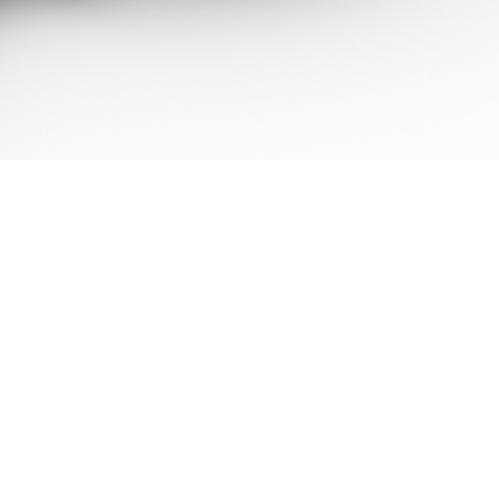
d
terke schakels, soepele
ns (Nedap)
org: koppelen zonder
edoe
MO-
ooie dagen en een
ezond 2025!
D
e STOZ-regeling voor
igitalisering in zorg en
ndersteuning: iets voor
ouw organisatie?
erugblik op de
lantendag van myneva –
en waardevolle dag voor
horax
an cabaret naar zorg:
assan el Rahaui over zijn
nieke carrièrepad