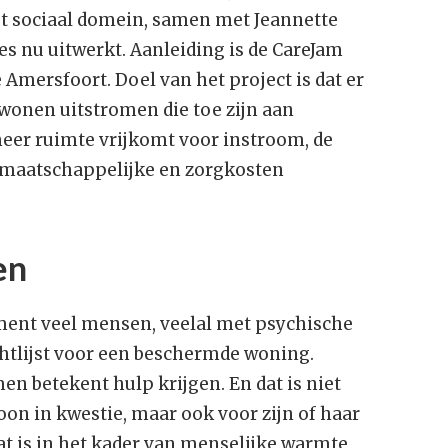
et sociaal domein, samen met Jeannette
M
s nu uitwerkt. Aanleiding is de CareJam
k
m
 Amersfoort. Doel van het project is dat er
onen uitstromen die toe zijn aan
D
meer ruimte vrijkomt voor instroom, de
w
v
er maatschappelijke en zorgkosten
en
oment veel mensen, veelal met psychische
htlijst voor een beschermde woning.
n betekent hulp krijgen. En dat is niet
oon in kwestie, maar ook voor zijn of haar
at is in het kader van menselijke warmte