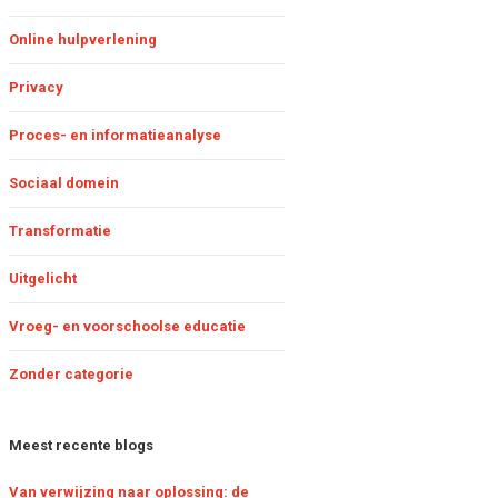
inder administratie met
Online hulpverlening
oppeling landelijke RET-
onitor
Privacy
Proces- en informatieanalyse
e RET-monitor: een
aardevol hulpmiddel
oor de jeugdzorg
Sociaal domein
Transformatie
Uitgelicht
Vroeg- en voorschoolse educatie
Zonder categorie
Meest recente blogs
Van verwijzing naar oplossing: de