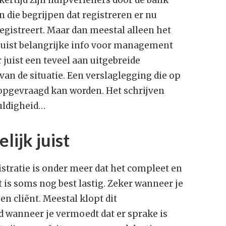
jkertijd zijn hulpverleners door de bank
die begrijpen dat registreren er nu
M
k
egistreert. Maar dan meestal alleen het
m
uist belangrijke info voor management
r juist een teveel aan uitgebreide
D
w
an de situatie. Een verslaglegging die op
v
opgevraagd kan worden. Het schrijven
uldigheid…
lijk juist
istratie is onder meer dat het compleet en
at is soms nog best lastig. Zeker wanneer je
een cliënt. Meestal klopt dit
d wanneer je vermoedt dat er sprake is