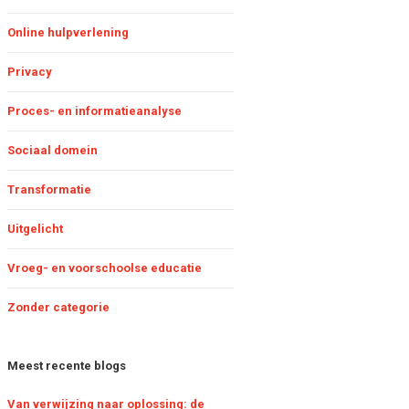
inder administratie met
Online hulpverlening
oppeling landelijke RET-
onitor
Privacy
Proces- en informatieanalyse
e RET-monitor: een
aardevol hulpmiddel
oor de jeugdzorg
Sociaal domein
Transformatie
Uitgelicht
Vroeg- en voorschoolse educatie
Zonder categorie
Meest recente blogs
Van verwijzing naar oplossing: de