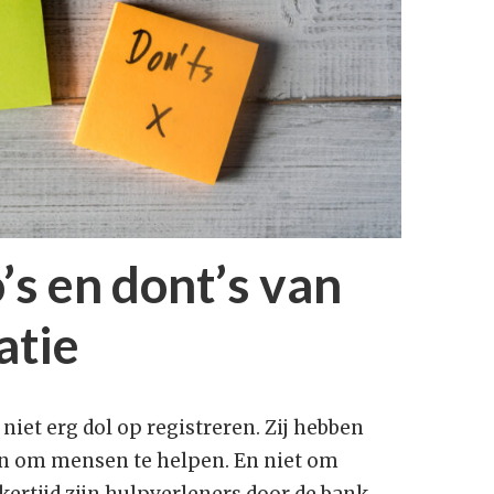
Zorg voor Jeugd
S
O
z
g
Thorax koppelt met 
platform
M
g
Thorax koppelt je EC
aan SluiS
D
d
o
j
o’s en dont’s van
T
atie
k
e
T
niet erg dol op registreren. Zij hebben
V
H
n om mensen te helpen. En niet om
u