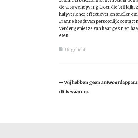
Dianne is bekend met het sociaal dom
de vrouwenopvang. Door die bril kijkt 
hulpverlener effectiever en sneller om
Dianne houdt van persoonlijk contact
Verder geniet ze van haar gezin en haa
eten.
Uitgelicht
Wij hebben geen antwoordapparaa
dit is waarom.