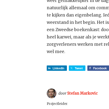
weer gemakkelijker in de dagel
natuurlijk allemaal om commu
te kijken dan eigenbelang. I
weerstand in het begin. Het is
een Zweedse boekenkast: door 
heel karwei, maar als je werk
zorgverleners werken met rela
wel mee.
LinkedIn
Tweet
Facebook
door
Stefan Markovic
Projectleider