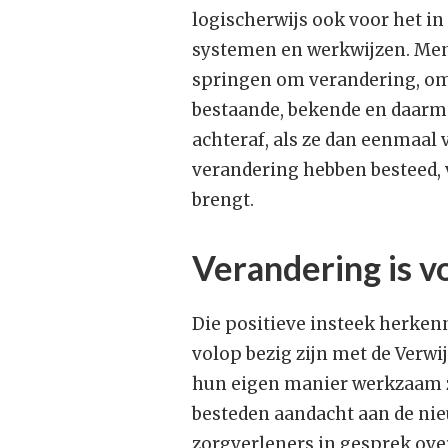
logischerwijs ook voor het i
systemen en werkwijzen. Men 
springen om verandering, omd
bestaande, bekende en daarme
achteraf, als ze dan eenmaa
verandering hebben besteed, v
brengt.
Verandering is v
Die positieve insteek herkenn
volop bezig zijn met de Verwi
hun eigen manier werkzaam zi
besteden aandacht aan de ni
zorgverleners in gesprek ove