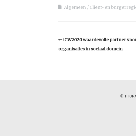
Algemeen
Client- en burgerregi
iCW2020 waardevolle partner voo
organisaties in sociaal domein
© THORAX