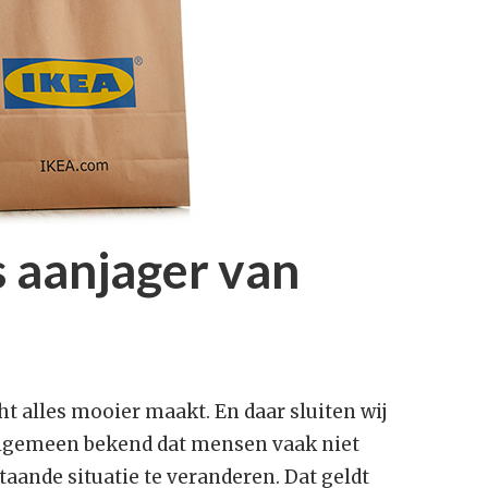
Zorg voor Jeugd
S
O
z
g
Thorax koppelt met 
platform
M
g
Thorax koppelt je EC
aan SluiS
D
d
o
 aanjager van
j
T
k
e
T
ht alles mooier maakt. En daar sluiten wij
V
s algemeen bekend dat mensen vaak niet
H
u
aande situatie te veranderen. Dat geldt