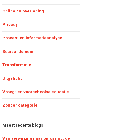
inder administratie met
Online hulpverlening
oppeling landelijke RET-
onitor
Privacy
Proces- en informatieanalyse
e RET-monitor: een
aardevol hulpmiddel
oor de jeugdzorg
Sociaal domein
Transformatie
Uitgelicht
Vroeg- en voorschoolse educatie
Zonder categorie
Meest recente blogs
Van verwijzing naar oplossing: de