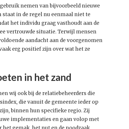
n gebruik nemen van bijvoorbeeld nieuwe
M
staat in de regel nu eenmaal niet te
k
m
at het individu graag vasthoudt aan de
e vertrouwde situatie. Terwijl mensen
D
l voldoende aandacht aan de voorgenomen
w
v
aak erg positief zijn over wat het ze
oeten in het zand
en wij ook bij de relatiebeheerders die
jsindex, die vanuit de gemeente ieder op
jn, binnen hun specifieke regio. Zij
euwe implementaties en gaan volop met
r het gemak, het nut en de noodzaak