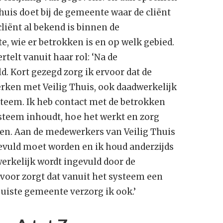
Thuis doet bij de gemeente waar de cliënt
M
cliënt al bekend is binnen de
k
m
, wie er betrokken is en op welk gebied.
elt vanuit haar rol: ‘Na de
D
. Kort gezegd zorg ik ervoor dat de
w
v
ken met Veilig Thuis, ook daadwerkelijk
teem. Ik heb contact met de betrokken
ysteem inhoudt, hoe het werkt en zorg
en. Aan de medewerkers van Veilig Thuis
gevuld moet worden en ik houd anderzijds
werkelijk wordt ingevuld door de
 voor zorgt dat vanuit het systeem een
juiste gemeente verzorg ik ook.’