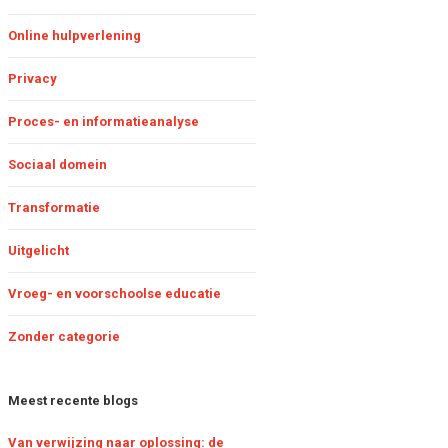
inder administratie met
Online hulpverlening
oppeling landelijke RET-
onitor
Privacy
Proces- en informatieanalyse
e RET-monitor: een
aardevol hulpmiddel
oor de jeugdzorg
Sociaal domein
Transformatie
Uitgelicht
Vroeg- en voorschoolse educatie
Zonder categorie
Meest recente blogs
Van verwijzing naar oplossing: de